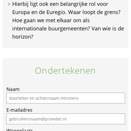
Hierbij ligt ook een belangrijke rol voor
Europa en de Euregio. Waar loopt de grens?
Hoe gaan we met elkaar om als
internationale buurgemeenten? Van wie is de
horizon?
Ondertekenen
If
Naam
you
are
E-mailadres
a
human,
ignore
Woonplaats